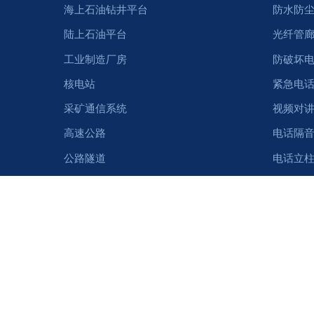
海上石油钻井平台
防水防
陆上石油平台
光纤管
工业制造厂房
防破坏
核电站
紧急电
采矿通信系统
视频对
高速公路
电话隔
公路隧道
电话立
IP服务
电话配
@2025 东方骏科版权所有
隐私政策
使用