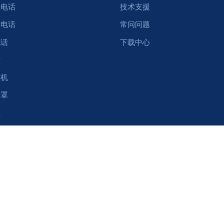
尘电话
技术支援
廊电话
常问问题
电话
下载中心
话
讲机
音罩
柱
器和电话系统
件
条款
网站地图