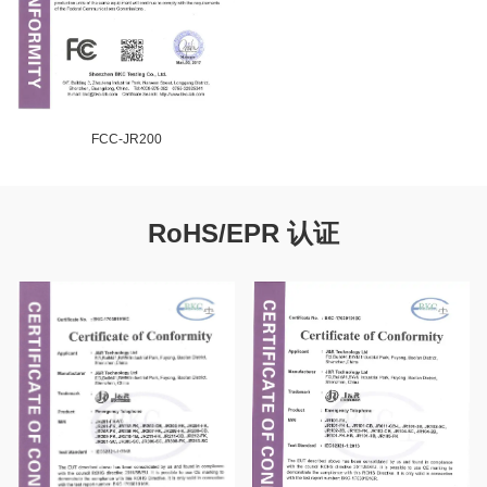
FCC-JR200
RoHS/EPR 认证